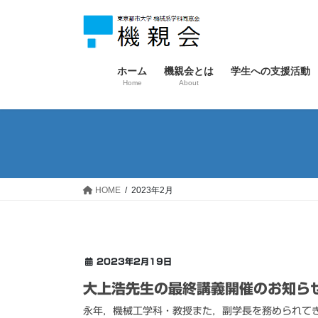
コ
ナ
ン
ビ
テ
ゲ
ン
ー
ホーム
機親会とは
学生への支援活動
ツ
シ
Home
About
へ
ョ
ス
ン
キ
に
ッ
移
プ
動
HOME
2023年2月
2023年2月19日
大上浩先生の最終講義開催のお知ら
永年，機械工学科・教授また，副学長を務められてき