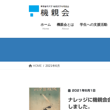
コ
ナ
ン
ビ
テ
ゲ
ン
ー
ホーム
機親会とは
学生への支援活動
ツ
シ
Home
About
へ
ョ
ス
ン
キ
に
ッ
移
プ
動
HOME
2021年6月
2021年6月1日
ナレッジに機親会
しました。